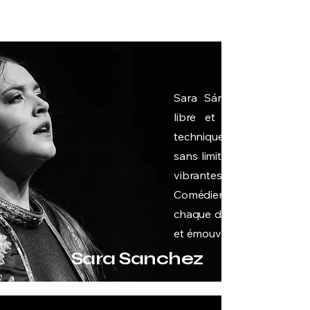
Sara Sánchez incarne u
libre et audacieux, por
technique impeccable. Sa
sans limites nourrit des p
vibrantes et inoub
Comédienne dans l’âme
PRO
chaque danse comme un ré
et émouvant.
Sara Sanchez